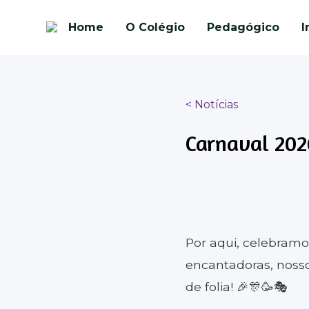
Home
O Colégio
Pedagógico
I
< Notícias
Carnaval 202
Por aqui, celebramo
encantadoras, noss
de folia! 🎉🎊🥳🎭