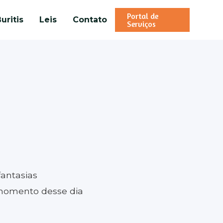
Portal de
uritis
Leis
Contato
Serviços
antasias
 momento desse dia