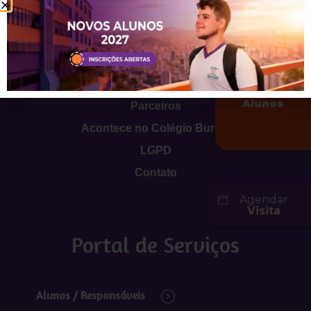
Páginas do site
O Colégio
Pedagógico
Infraestrutura
Novos
Alunos
Parceiros
Acontece no Colégio Buritis
LGPD
Contato
Agendar
Visita
Portal de Serviços
Alunos / Responsáveis